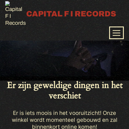
Skip
to
CAPITAL F I RECORDS
content
Men
Er zijn geweldige dingen in het
verschiet
Er is iets moois in het vooruitzicht! Onze
winkel wordt momenteel gebouwd en zal
binnenkort online komen!