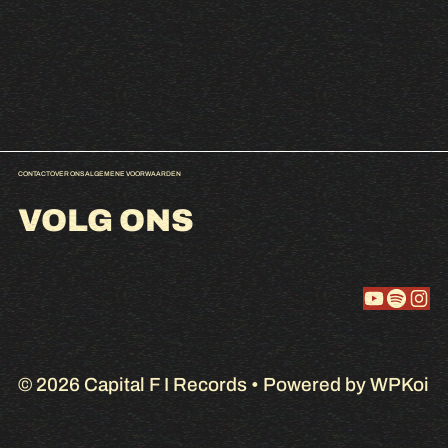
CONTACT
OVER ONS
ALGEMENE VOORWAARDEN
VOLG ONS
YouTube
Spotify
Instagram
© 2026 Capital F I Records
• Powered by
WPKoi